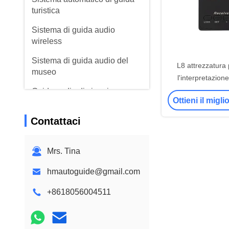
turistica
Sistema di guida audio
wireless
Sistema di guida audio del
L8 attrezzatura 
museo
l'interpretazion
Guida audio di viaggio
Ottieni il migl
Apparecchiature per
Contattaci
l'interpretazione simultanea
Sistema di istruzioni per
Mrs. Tina
cavalli senza fili
hmautoguide@gmail.com
Showcase interattivo
Sistema di richiamo
+8618056004511
ospedaliero