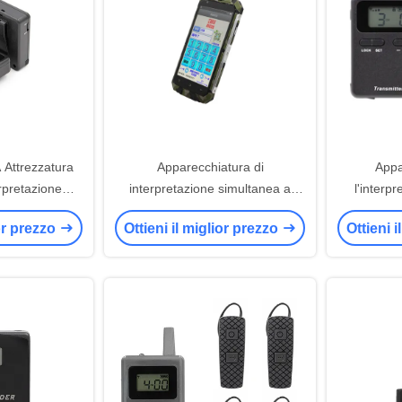
Attrezzatura
Apparecchiatura di
Appa
erpretazione
interpretazione simultanea a
l'interp
t scenografici
mano A9 Android Intelligent
portatil
ior prezzo
Ottieni il miglior prezzo
Ottieni 
Audio Guide Device