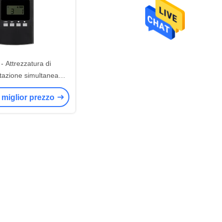
- Attrezzatura di
etazione simultanea
nale Guida turistica
il miglior prezzo
ss Guida turistica
bidirezionale