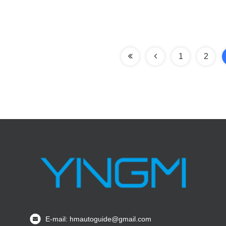
1
2
E-mail: hmautoguide@gmail.com