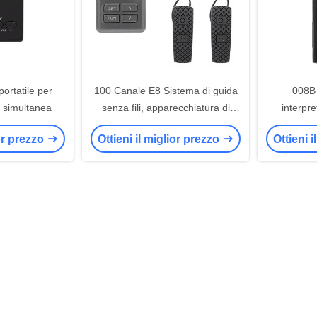
portatile per
100 Canale E8 Sistema di guida
008B 
e simultanea
senza fili, apparecchiatura di
interpr
traduzione simultanea.
direzio
ior prezzo
Ottieni il miglior prezzo
Ottieni 
wirele