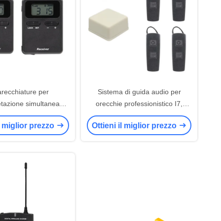
recchiature per
Sistema di guida audio per
retazione simultanea
orecchie professionistico I7,
i per insegnamento /
attrezzature per l' interpretazione
il miglior prezzo
Ottieni il miglior prezzo
riunione
delle conferenze.