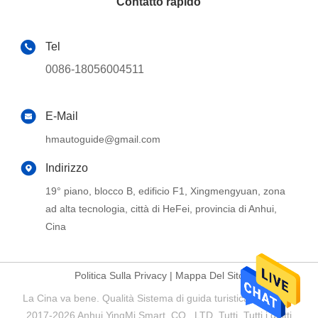
Contatto rapido
Tel
0086-18056004511
E-Mail
hmautoguide@gmail.com
Indirizzo
19° piano, blocco B, edificio F1, Xingmengyuan, zona
ad alta tecnologia, città di HeFei, provincia di Anhui,
Cina
Politica Sulla Privacy
|
Mappa Del Sito
La Cina va bene. Qualità Sistema di guida turistica Fornitore.
2017-2026 Anhui YingMi Smart. CO., LTD. Tutti. Tutti i diritti