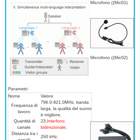
Microfono ((Mic01)
Microfono ((Mic02)
Parametri:
Nome
Valore
796.0-821.0MHz, banda
Frequenza di
larga, la qualità del suono
lavoro:
è migliore;
Quantità di
23;
Interfono
canale:
bidirezionale;
Distanza tra i
250 kHz;
canali: