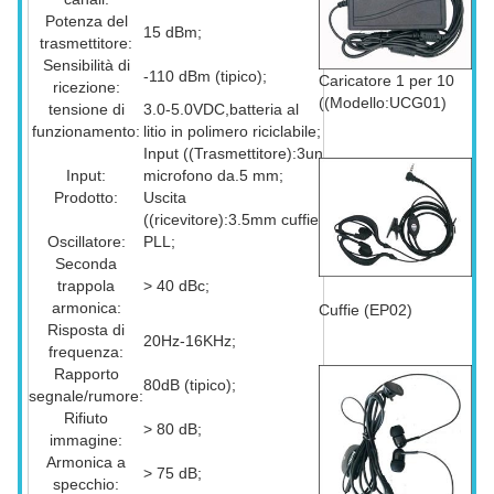
Potenza del
15 dBm;
trasmettitore:
Sensibilità di
-110 dBm (tipico);
Caricatore 1 per 10
ricezione:
((Modello:UCG01)
tensione di
3.0-5.0VDC,batteria al
funzionamento:
litio in polimero riciclabile;
Input ((Trasmettitore):3un
Input:
microfono da.5 mm;
Prodotto:
Uscita
((ricevitore):3.5mm cuffie
Oscillatore:
PLL;
Seconda
trappola
> 40 dBc;
armonica:
Cuffie (EP02)
Risposta di
20Hz-16KHz;
frequenza:
Rapporto
80dB (tipico);
segnale/rumore:
Rifiuto
> 80 dB;
immagine:
Armonica a
> 75 dB;
specchio: