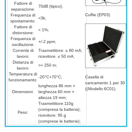
Fattore di
70dB (tipico);
separazione:
Cuffie (EP03)
Frequenza di
<3k;
spostamento:
Fattore di
< 1%;
distorsione:
Frequenza di
+/-2 ppm;
oscillazione:
Corrente di
Trasmettitore: ≤ 80 mA;
lavoro:
ricevitore: ≤ 50 mA;
Distanza di
>= 250 m;
lavoro:
Temperatura di
-20°C+70°C;
Casella di
funzionamento:
caricamento 1 per 30
lunghezza 86 mm ×
((Modello:6C01)
Dimensioni:
larghezza 60 mm ×
altezza 19 mm;
Trasmettitore:110g
(compresa la batteria);
Peso:
ricevitore: 95 g
(comprese le batterie);