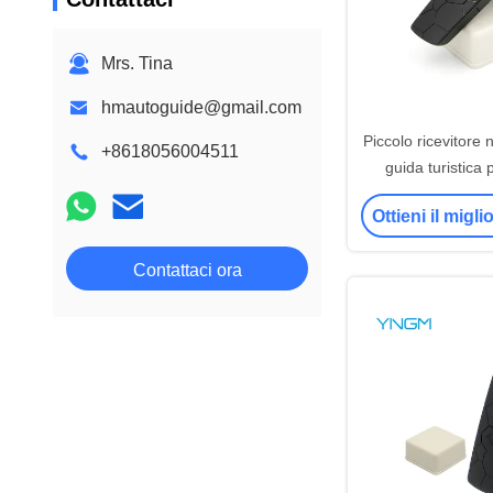
Mrs. Tina
hmautoguide@gmail.com
Piccolo ricevitore 
+8618056004511
guida turistica 
traduzione / co
Ottieni il migl
Contattaci ora