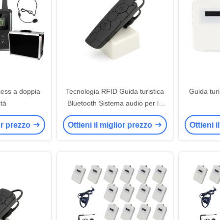
less a doppia
Tecnologia RFID Guida turistica
Guida turi
tà
Bluetooth Sistema audio per la
traduzione I7 20g Peso
ior prezzo
Ottieni il miglior prezzo
Ottieni 