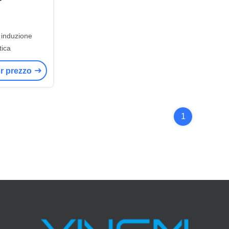
 induzione
ica
ior prezzo
1