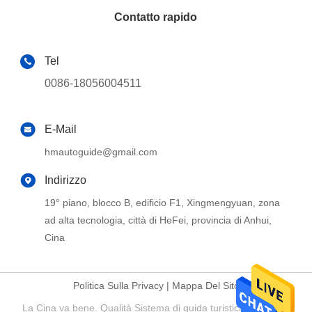
Contatto rapido
Tel
0086-18056004511
E-Mail
hmautoguide@gmail.com
Indirizzo
19° piano, blocco B, edificio F1, Xingmengyuan, zona
ad alta tecnologia, città di HeFei, provincia di Anhui,
Cina
Politica Sulla Privacy
|
Mappa Del Sito
La Cina va bene. Qualità Sistema di guida turistica Fornitore.