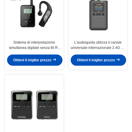
Sistema di interpretazione
L'audioguida utilizza il canale
simultanea digitale senza fili R8
universale internazionale 2.4G ed
870 MHz
è ampiamente utilizzata.
Ottieni il miglior prezzo
Ottieni il miglior prezzo