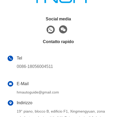
Social media
Contatto rapido
Tel
0086-18056004511
E-Mail
hmautoguide@gmail.com
Indirizzo
19° piano, blocco B, edificio F1, Xingmengyuan, zona