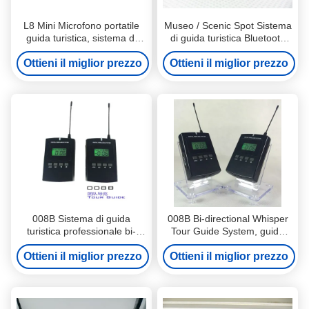
L8 Mini Microfono portatile
Museo / Scenic Spot Sistema
guida turistica, sistema di
di guida turistica Bluetooth
radioguida approvato ROHS
008A Dispositivo di guida
Ottieni il miglior prezzo
Ottieni il miglior prezzo
turistica di squadra
008B Sistema di guida
008B Bi-directional Whisper
turistica professionale bi-
Tour Guide System, guida
direzionale Trasmettitore con
turistica per l' insegnamento
Ottieni il miglior prezzo
cuffie
Ottieni il miglior prezzo
all' aperto