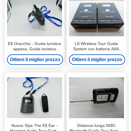
E8 Orecchio - Guida turistica
L8 Wireless Tour Guide
appesa, Guida turistica
System con batteria AAA,
sistemi radio per la reception
Audio Tour Guide System
Ottieni il miglior prezzo
turistica
Ottieni il miglior prezzo
Nuovo Stye The E8 Ear -
Distanza lunga 008C
Hanging Audio Tour Guide
Bluetooth Guida Tour System