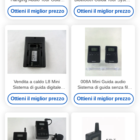
System Trasmettitore e
Nero Con Batteria Li-Ion
Ottieni il miglior prezzo
ricevitore
Ottieni il miglior prezzo
Vendita a caldo L8 Mini
008A Mini Guida audio
Sistema di guida digitale
Sistema di guida senza fili
portatile Trasmettitore e
per la reception turistica
Ottieni il miglior prezzo
ricevitore per agenzie di
Ottieni il miglior prezzo
viaggio