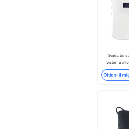
Guida turis
Sistema alt
turistica Sis
Ottieni il m
museo 5.8 