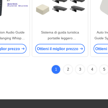
tion Audio Guide
Sistema di guida turistica
Auto In
Hanging Whisper
portatile leggero
Guide Sy
udio Systems. Il
Equipaggiamento di guida audio
Audio
iglior prezzo
Ottieni il miglior prezzo
Ottieni
ida audio per l'
Piccole dimensioni
nduzione.
1
2
3
4
5