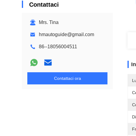
Contattaci
Mrs. Tina
hmautoguide@gmail.com
86--18056004511
I
Contattaci ora
L
Ce
C
D
F