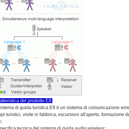
tteristica del prodotto E8:
 sistema di guida turistica E8 è un sistema di comunicazione wir
pi turistici, visite in fabbrica, escursioni all'aperto, formazione
e;
pecifica tecnica del sistema di guida audio wireless;