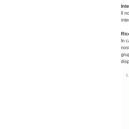
Int
Il n
inte
Ric
In c
nos
grup
disp