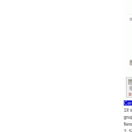
Cara
1Il
grup
fier
2. S