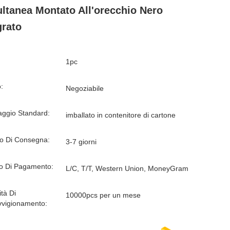
ltanea Montato All'orecchio Nero
grato
1pc
:
Negoziabile
aggio Standard:
imballato in contenitore di cartone
o Di Consegna:
3-7 giorni
o Di Pagamento:
L/C, T/T, Western Union, MoneyGram
tà Di
10000pcs per un mese
vvigionamento: