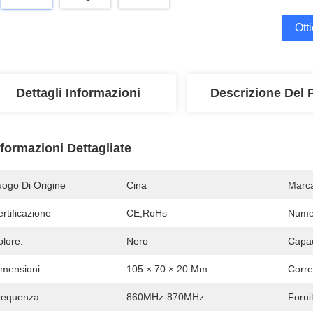
Ott
Dettagli Informazioni
Descrizione Del 
nformazioni Dettagliate
uogo Di Origine
Cina
Marc
rtificazione
CE,RoHs
Numer
olore:
Nero
Capac
imensioni:
105 × 70 × 20 Mm
Corre
requenza:
860MHz-870MHz
Forni