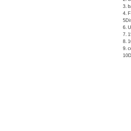
3. b
4. F
5Di
6. U
7. 1
8. 
9. c
10Di