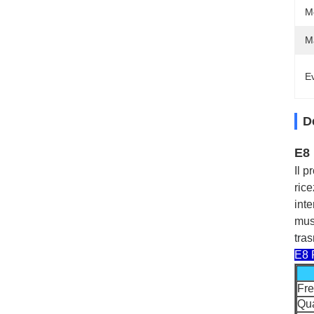
M
M
Ev
D
E8 
Il 
ric
inte
mus
tras
E8 P
Fre
Qua