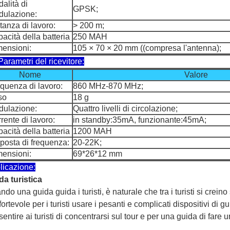
alità di
GPSK;
ulazione:
tanza di lavoro:
> 200 m;
acità della batteria
250 MAH
ensioni:
105 × 70 × 20 mm ((compresa l'antenna);
arametri del ricevitore:
metri:
Nome
Valore
quenza di lavoro:
860 MHz-870 MHz;
so
18 g
ulazione:
Quattro livelli di circolazione;
rente di lavoro:
in standby:35mA, funzionante:45mA;
acità della batteria
1200 MAH
posta di frequenza:
20-22K;
ensioni:
69*26*12 mm
licazione:
da turistica
do una guida guida i turisti, è naturale che tra i turisti si crein
ortevole per i turisti usare i pesanti e complicati dispositivi di g
entire ai turisti di concentrarsi sul tour e per una guida di fare