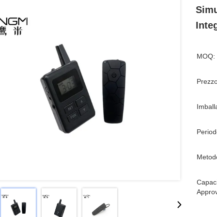
Simu
Inte
MOQ:
Prezzo
Imball
Period
Metod
Capaci
Appro