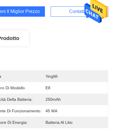
ieni Il Miglior Prezzo
Contattaci
Prodotto
a
YingMi
o Di Modello
E8
ità Della Batteria:
250mAh
nte Di Funzionamento:
45 MA
tore Di Energia:
Batteria Al Litio