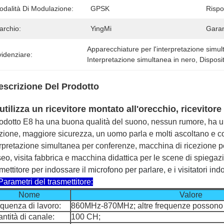
odalità Di Modulazione:
GPSK
Rispo
archio:
YingMi
Garan
Apparecchiature per l'interpretazione simul
idenziare:
Interpretazione simultanea in nero
, 
Disposi
escrizione Del Prodotto
utilizza un ricevitore montato all'orecchio, ricevitore
prodotto E8 ha una buona qualità del suono, nessun rumore, ha 
ezione, maggiore sicurezza, un uomo parla e molti ascoltano e c
rpretazione simultanea per conferenze, macchina di ricezione per
eo, visita fabbrica e macchina didattica per le scene di spiegaz
mettitore per indossare il microfono per parlare, e i visitatori ind
arametri del trasmettitore:
Nome
Valore
quenza di lavoro:
860MHz-870MHz; altre frequenze possono 
ntità di canale:
100 CH;