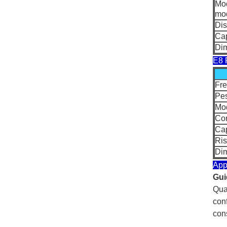
Mod
mod
Dis
Cap
Dim
E8 P
Fre
Pe
Mod
Cor
Cap
Ris
Dim
App
Gui
Quan
conf
cons