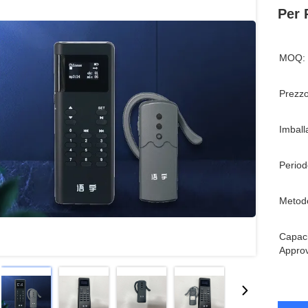
Per 
MOQ:
Prezzo
Imball
Period
Metod
Capaci
Appro