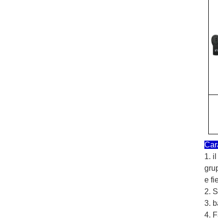
Cara
1. i
grup
e fi
2. S
3. b
4. F