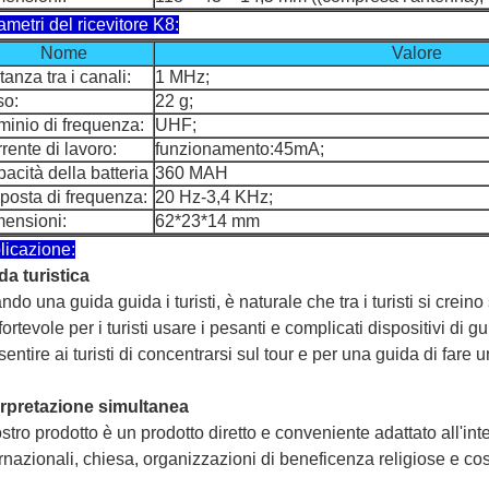
metri del ricevitore K8:
Nome
Valore
tanza tra i canali:
1 MHz;
so:
22 g;
inio di frequenza:
UHF;
rente di lavoro:
funzionamento:45mA;
acità della batteria
360 MAH
posta di frequenza:
20 Hz-3,4 KHz;
ensioni:
62*23*14 mm
licazione:
da turistica
do una guida guida i turisti, è naturale che tra i turisti si crein
ortevole per i turisti usare i pesanti e complicati dispositivi di g
entire ai turisti di concentrarsi sul tour e per una guida di fare
erpretazione simultanea
ostro prodotto è un prodotto diretto e conveniente adattato all'i
rnazionali, chiesa, organizzazioni di beneficenza religiose e cos