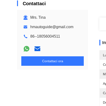
Contattaci
Mrs. Tina
hmautoguide@gmail.com
86--18056004511
I
L
Contattaci ora
Ce
M
A
Ca
D