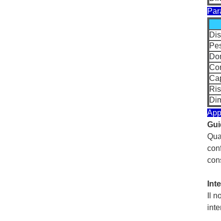
Para
Dis
Pe
Dom
Cor
Cap
Ris
Dim
App
Gui
Quan
conf
cons
Int
Il n
inte