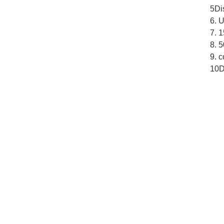
5Di
6. U
7. 1
8. 
9. c
10Di