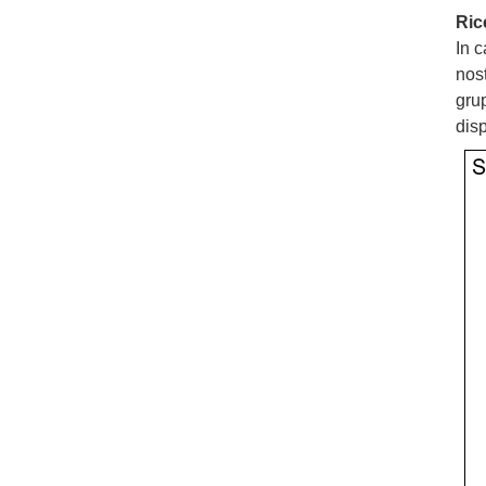
Ric
In c
nos
grup
disp