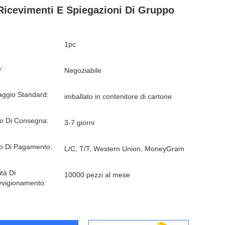
Ricevimenti E Spiegazioni Di Gruppo
1pc
:
Negoziabile
aggio Standard:
imballato in contenitore di cartone
o Di Consegna:
3-7 giorni
o Di Pagamento:
L/C, T/T, Western Union, MoneyGram
tà Di
10000 pezzi al mese
vvigionamento: