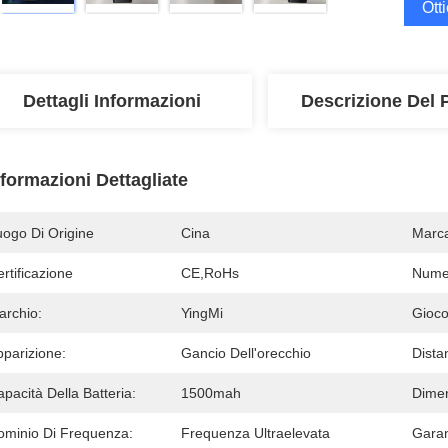
Ott
Dettagli Informazioni
Descrizione Del 
nformazioni Dettagliate
uogo Di Origine
Cina
Marc
rtificazione
CE,RoHs
Numer
archio:
YingMi
Gioco
pparizione:
Gancio Dell'orecchio
Dista
pacità Della Batteria:
1500mah
Dimen
ominio Di Frequenza:
Frequenza Ultraelevata
Garan