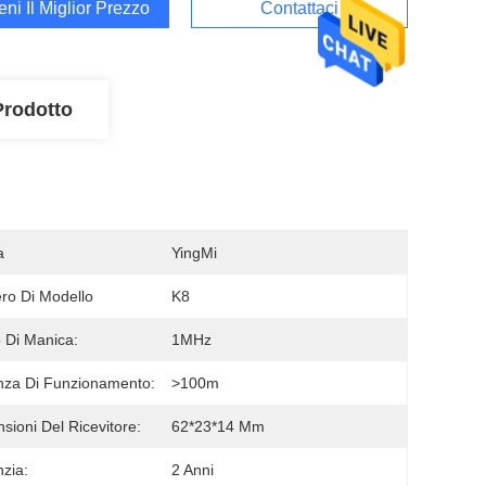
ieni Il Miglior Prezzo
Contattaci
Prodotto
a
YingMi
o Di Modello
K8
 Di Manica:
1MHz
nza Di Funzionamento:
>100m
sioni Del Ricevitore:
62*23*14 Mm
zia:
2 Anni