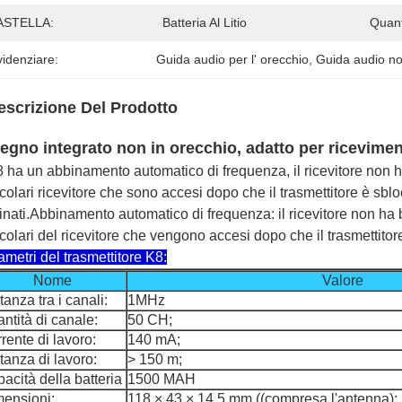
ASTELLA:
Batteria Al Litio
Quant
idenziare:
Guida audio per l' orecchio
, 
Guida audio non
escrizione Del Prodotto
egno integrato non in orecchio, adatto per ricevimen
K8 ha un abbinamento automatico di frequenza, il ricevitore non 
icolari ricevitore che sono accesi dopo che il trasmettitore è s
nati.
Abbinamento automatico di frequenza: il ricevitore non ha 
icolari del ricevitore che vengono accesi dopo che il trasmettit
metri del trasmettitore K8:
Nome
Valore
tanza tra i canali:
1MHz
ntità di canale:
50 CH;
rente di lavoro:
140 mA;
tanza di lavoro:
> 150 m;
acità della batteria
1500 MAH
ensioni:
118 × 43 × 14,5 mm ((compresa l'antenna);