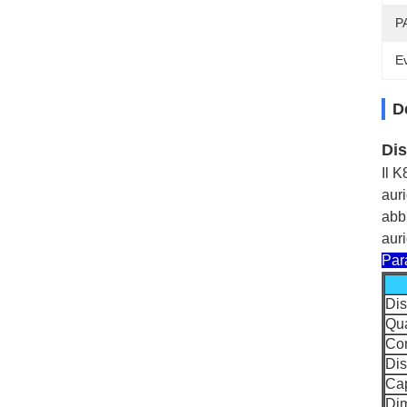
P
Ev
D
Dis
Il 
aur
abbi
aur
Para
Dis
Qua
Cor
Dis
Cap
Dim