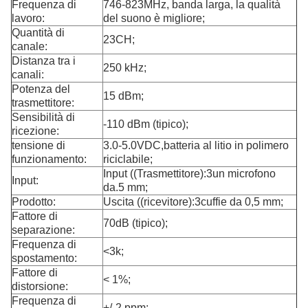
Frequenza di
746-823MHz, banda larga, la qualità
lavoro:
del suono è migliore;
Quantità di
23CH;
canale:
Distanza tra i
250 kHz;
canali:
Potenza del
15 dBm;
trasmettitore:
Sensibilità di
-110 dBm (tipico);
ricezione:
tensione di
3.0-5.0VDC,batteria al litio in polimero
funzionamento:
riciclabile;
Input ((Trasmettitore):3un microfono
Input:
da.5 mm;
Prodotto:
Uscita ((ricevitore):3cuffie da 0,5 mm;
Fattore di
70dB (tipico);
separazione:
Frequenza di
<3k;
spostamento:
Fattore di
< 1%;
distorsione:
Frequenza di
+/-2 ppm;