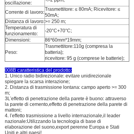
oscillazione:
Trasmettitore: ≤ 80mA; Ricevitore: ≤
Corrente di lavoro:
50mA;
Distanza di lavoro:
>= 250 m;
Temperatura di
-20°C+70°C;
funzionamento:
Dimensioni:
86*60mm*19mm;
Trasmettitore:110g (compresa la
Peso:
batteria);
ricevitore: 95 g (comprese le batterie);
008B caratteristica del prodotto:
1. Unico radio bidirezionale: evitare unidirezionale
spiegare la scarsa interazione;
2. Distanza di trasmissione lontana: campo aperto >= 300
m;
3L'effetto di penetrazione della parete è buono: attraverso
la parete di cemento,effetto di penetrazione della parete di
mattoni;
4. l'effetto trasmissione a livello internazionale,il leader
nazionale:Utilizzando la tecnologia di base di
elaborazione del suono,export perenne Europa e Stati
Uniti e altri paesi!