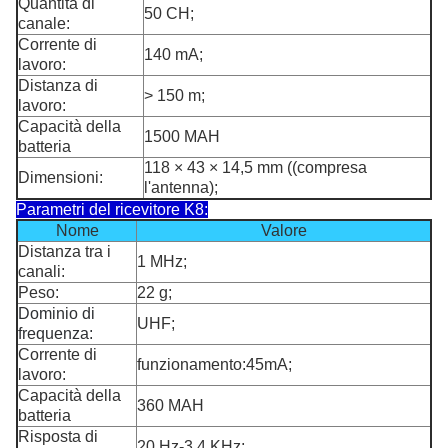
Quantità di
50 CH;
canale:
Corrente di
140 mA;
lavoro:
Distanza di
> 150 m;
lavoro:
Capacità della
1500 MAH
batteria
118 × 43 × 14,5 mm ((compresa
Dimensioni:
l'antenna);
Parametri del ricevitore K8:
Nome
Valore
Distanza tra i
1 MHz;
canali:
Peso:
22 g;
Dominio di
UHF;
frequenza:
Corrente di
funzionamento:45mA;
lavoro:
Capacità della
360 MAH
batteria
Risposta di
20 Hz-3,4 KHz;