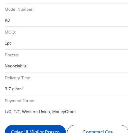
Model Number:
K8
MOQ:
1pc
Prezzo:
Negoziabile
Delivery Time:
3-7 giorni
Payment Terms:
L/C, T/T, Western Union, MoneyGram
Ottieni Il Miglior Prezzo
Contattaci Ora