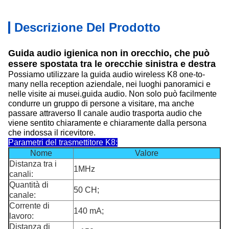
Descrizione Del Prodotto
Guida audio igienica non in orecchio, che può
essere spostata tra le orecchie sinistra e destra
Possiamo utilizzare la guida audio wireless K8 one-to-
many nella reception aziendale, nei luoghi panoramici e
nelle visite ai musei.
guida audio
. Non solo può facilmente
condurre un gruppo di persone a visitare, ma anche
passare attraverso Il canale audio trasporta audio che
viene sentito chiaramente e chiaramente dalla persona
che indossa il ricevitore.
Parametri del trasmettitore K8:
Nome
Valore
Distanza tra i
1MHz
canali:
Quantità di
50 CH;
canale:
Corrente di
140 mA;
lavoro:
Distanza di