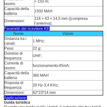
> 150 m;
lavoro:
Capacità della
1500 MAH
batteria
118 × 43 × 14,5 mm ((compresa
Dimensioni:
l'antenna);
Parametri del ricevitore K8:
Nome
Valore
Distanza tra i
1 MHz;
canali:
Peso:
22 g;
Dominio di
UHF;
frequenza:
Corrente di
funzionamento:45mA;
lavoro:
Capacità della
360 MAH
batteria
Risposta di
20 Hz-3,4 KHz;
frequenza:
Dimensioni:
62*23*14 mm
Applicazione:
Guida turistica
Quando una guida guida i turisti, è naturale che tra i turisti