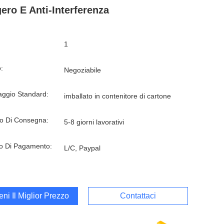
ero E Anti-Interferenza
1
:
Negoziabile
aggio Standard:
imballato in contenitore di cartone
o Di Consegna:
5-8 giorni lavorativi
o Di Pagamento:
L/C, Paypal
ieni Il Miglior Prezzo
Contattaci