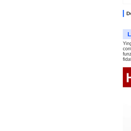
D
L
Yin
cont
funz
fida