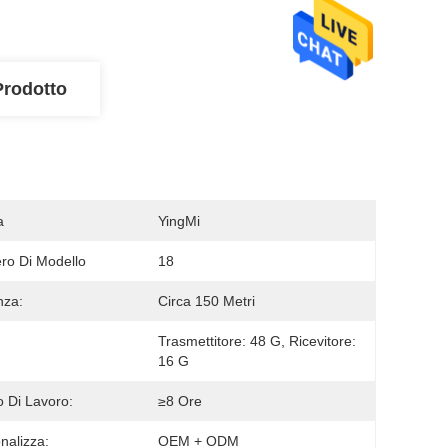
Prodotto
a
YingMi
o Di Modello
18
nza:
Circa 150 Metri
Trasmettitore: 48 G, Ricevitore: 
16 G
o Di Lavoro:
≥8 Ore
nalizza:
OEM + ODM