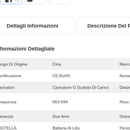
Dettagli Informazioni
Descrizione Del 
nformazioni Dettagliate
uogo Di Origine
Cina
Marc
rtificazione
CE,RoHS
Numer
ricatori:
Caricatore O Scatola Di Carico
Dista
requenza:
663-694
Peso:
aranzia:
Due Anni
Orari
ASTELLA:
Batteria Al Litio
Perso