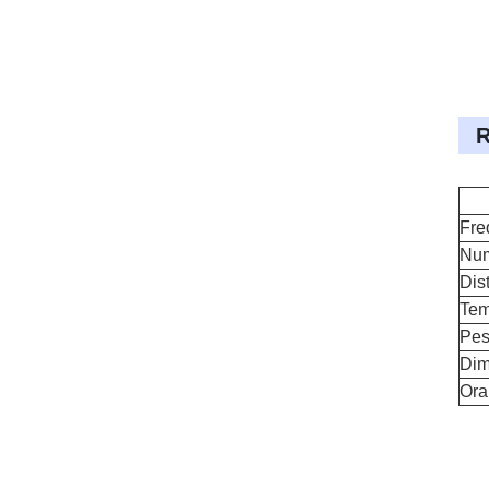
R
Fre
Num
Dis
Tem
Pe
Dim
Ora