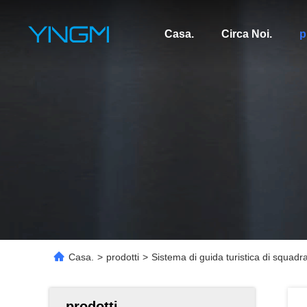
Casa.
Circa Noi.
p
Casa.
>
prodotti
>
Sistema di guida turistica di squadr
prodotti