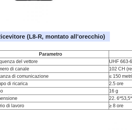
icevitore (L8-R, montato all'orecchio)
Parametro
quenza del vettore
UHF 663-
ero di canale
102 CH (re
tanza di comunicazione
≤ 150 metr
po di ricarica
2.5 ore
so
16 g
ensione
2
2. 6*53,5
rio di lavoro
≥ 8 ore