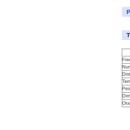
P
T
Fre
Num
Dis
Tem
Pe
Dim
Ora