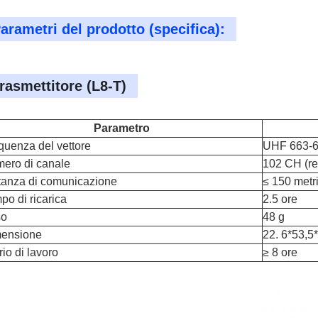
arametri del prodotto (specifica):
rasmettitore (L8-T)
Parametro
quenza del vettore
UHF 663-
ero di canale
102 CH (re
tanza di comunicazione
≤ 150 metr
po di ricarica
2.5 ore
so
48 g
ensione
22. 6*53,5
rio di lavoro
≥ 8 ore