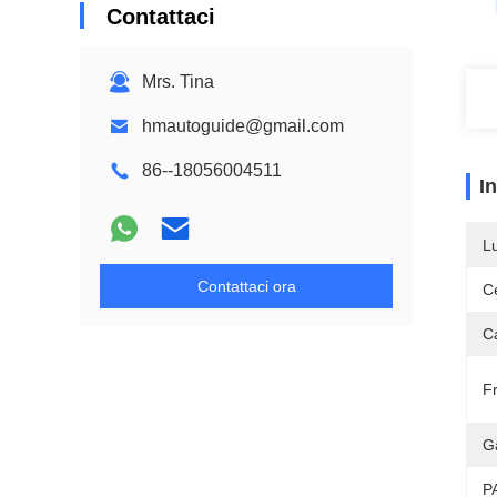
Contattaci
Mrs. Tina
hmautoguide@gmail.com
86--18056004511
I
L
Contattaci ora
Ce
Ca
F
G
P