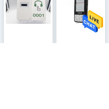
Funzione automatica / clic
Guida turistica senza fili con
Audio Tour Dispositivi
batteria al litio, supporto per
Asciugatura orecchie
vod digitale e induzione
Ottieni il miglior prezzo
Ottieni il miglior prezzo
automatica