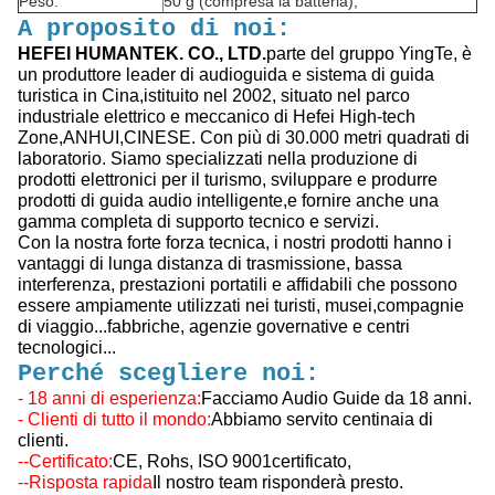
Peso:
50 g (compresa la batteria);
A proposito di noi:
HEFEI HUMANTEK. CO., LTD.
parte del gruppo YingTe, è
un produttore leader di audioguida e sistema di guida
turistica in Cina,istituito nel 2002, situato nel parco
industriale elettrico e meccanico di Hefei High-tech
Zone,ANHUI,CINESE. Con più di 30.000 metri quadrati di
laboratorio. Siamo specializzati nella produzione di
prodotti elettronici per il turismo, sviluppare e produrre
prodotti di guida audio intelligente,e fornire anche una
gamma completa di supporto tecnico e servizi.
Con la nostra forte forza tecnica, i nostri prodotti hanno i
vantaggi di lunga distanza di trasmissione, bassa
interferenza, prestazioni portatili e affidabili che possono
essere ampiamente utilizzati nei turisti, musei,compagnie
di viaggio...fabbriche, agenzie governative e centri
tecnologici...
Perché scegliere noi:
- 18 anni di esperienza:
Facciamo Audio Guide da 18 anni.
- Clienti di tutto il mondo:
Abbiamo servito centinaia di
clienti.
--Certificato:
CE, Rohs, ISO 9001
certificato,
--Risposta rapida
Il nostro team risponderà presto.