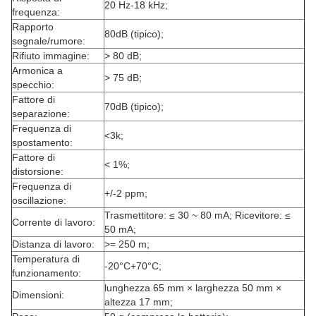
20 Hz-18 kHz;
frequenza:
Rapporto
80dB (tipico);
segnale/rumore:
Rifiuto immagine:
> 80 dB;
Armonica a
> 75 dB;
specchio:
Fattore di
70dB (tipico);
separazione:
Frequenza di
<3k;
spostamento:
Fattore di
< 1%;
distorsione:
Frequenza di
+/-2 ppm;
oscillazione:
Trasmettitore: ≤ 30 ~ 80 mA; Ricevitore: ≤
Corrente di lavoro:
50 mA;
Distanza di lavoro:
>= 250 m;
Temperatura di
-20°C+70°C;
funzionamento:
lunghezza 65 mm × larghezza 50 mm ×
Dimensioni:
altezza 17 mm;