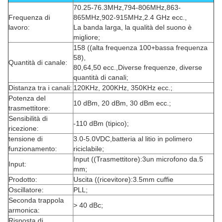
70.25-76.3MHz,794-806MHz,863-
Frequenza di
865MHz,902-915MHz,2.4 GHz ecc.,
lavoro:
La banda larga, la qualità del suono è
migliore;
158 ((alta frequenza 100+bassa frequenza
58),
Quantità di canale:
80,64,50 ecc.,Diverse frequenze, diverse
quantità di canali;
Distanza tra i canali:
120KHz, 200KHz, 350KHz ecc.;
Potenza del
10 dBm, 20 dBm, 30 dBm ecc.;
trasmettitore:
Sensibilità di
-110 dBm (tipico);
ricezione:
tensione di
3.0-5.0VDC,batteria al litio in polimero
funzionamento:
riciclabile;
Input ((Trasmettitore):3un microfono da.5
Input:
mm;
Prodotto:
Uscita ((ricevitore):3.5mm cuffie
Oscillatore:
PLL;
Seconda trappola
> 40 dBc;
armonica:
Risposta di