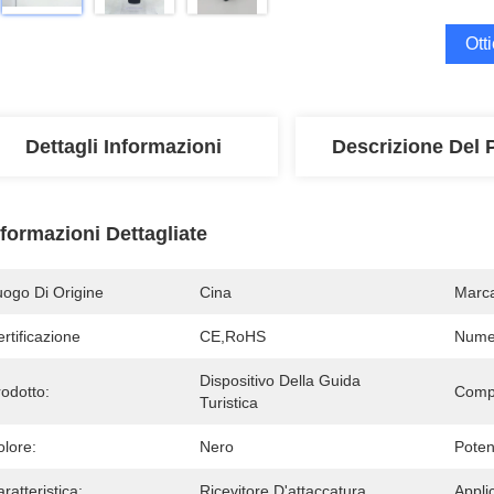
Ott
Dettagli Informazioni
Descrizione Del 
nformazioni Dettagliate
uogo Di Origine
Cina
Marc
rtificazione
CE,RoHS
Numer
Dispositivo Della Guida 
odotto:
Comp
Turistica
olore:
Nero
Poten
ratteristica:
Ricevitore D'attaccatura
Appli