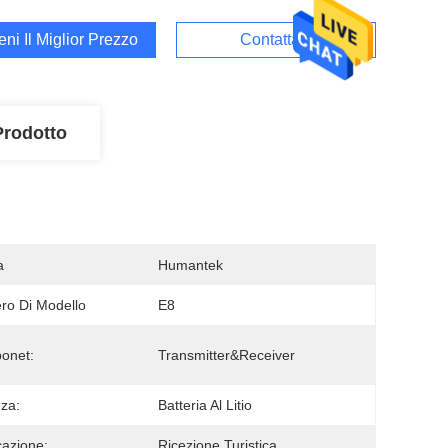
ieni Il Miglior Prezzo
Contattaci
Prodotto
a
Humantek
o Di Modello
E8
onet:
Transmitter&Receiver
za:
Batteria Al Litio
cazione:
Ricezione Turistica