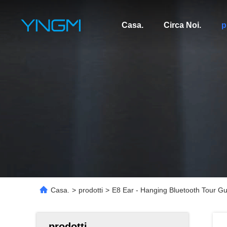
Casa.
Circa Noi.
p
Casa.
>
prodotti
>
E8 Ear - Hanging Bluetooth Tour Gu
prodotti