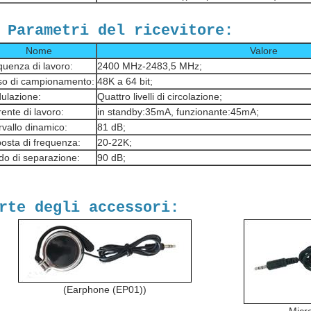
 Parametri del ricevitore:
Nome
Valore
quenza di lavoro:
2400 MHz-2483,5 MHz;
so di campionamento:
48K a 64 bit;
ulazione:
Quattro livelli di circolazione;
ente di lavoro:
in standby:35mA, funzionante:45mA;
rvallo dinamico:
81 dB;
osta di frequenza:
20-22K;
do di separazione:
90 dB;
rte degli accessori:
(Earphone (EP01))