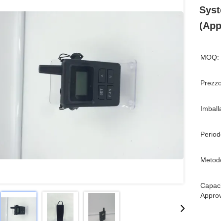
Syst
(App
MOQ:
Prezzo
Imball
Period
Metod
Capaci
Appro