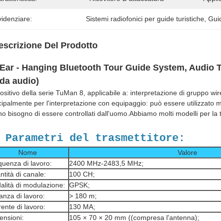
idenziare:
Sistemi radiofonici per guide turistiche
, 
Gui
escrizione Del Prodotto
Ear - Hanging Bluetooth Tour Guide System, Audio 
da audio)
ositivo della serie TuMan 8, applicabile a: interpretazione di gruppo wire
cipalmente per l'interpretazione con equipaggio: può essere utilizzato
o bisogno di essere controllati dall'uomo.Abbiamo molti modelli per la t
 Parametri del trasmettitore:
Nome
Valore
quenza di lavoro:
2400 MHz-2483,5 MHz;
tità di canale:
100 CH;
alità di modulazione:
GPSK;
anza di lavoro:
> 180 m;
ente di lavoro:
130 MA;
ensioni:
105 × 70 × 20 mm ((compresa l'antenna);