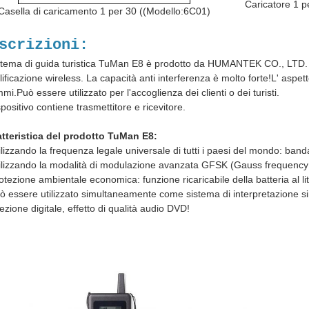
Caricatore 1 
Casella di caricamento 1 per 30 ((Modello:6C01)
scrizioni:
istema di guida turistica TuMan E8 è prodotto da HUMANTEK CO., LTD. Il
ificazione wireless. La capacità anti interferenza è molto forte!L' aspet
mi.Può essere utilizzato per l'accoglienza dei clienti o dei turisti.
ispositivo contiene trasmettitore e ricevitore.
tteristica del prodotto TuMan E8:
ilizzando la frequenza legale universale di tutti i paesi del mondo: b
ilizzando la modalità di modulazione avanzata GFSK (Gauss frequency shi
otezione ambientale economica: funzione ricaricabile della batteria al liti
ò essere utilizzato simultaneamente come sistema di interpretazione simu
cezione digitale, effetto di qualità audio DVD!