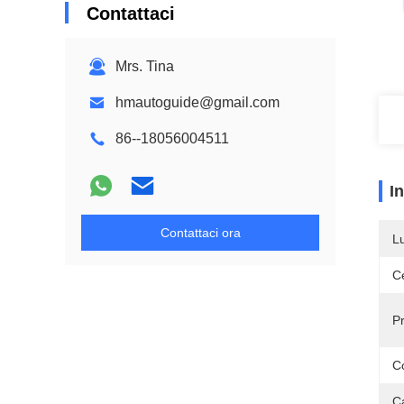
Contattaci
Mrs. Tina
hmautoguide@gmail.com
86--18056004511
I
Contattaci ora
L
Ce
Pr
C
Ca