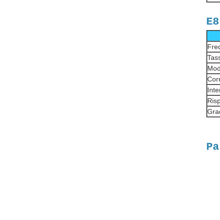
E8
Fre
Tas
Mod
Corr
Inte
Risp
Gra
Pa