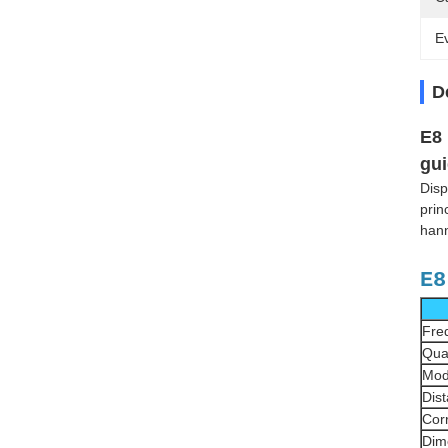
Ev
D
E8 
gui
Disp
prin
hann
E8
Fre
Quan
Mod
Dist
Corr
Dim