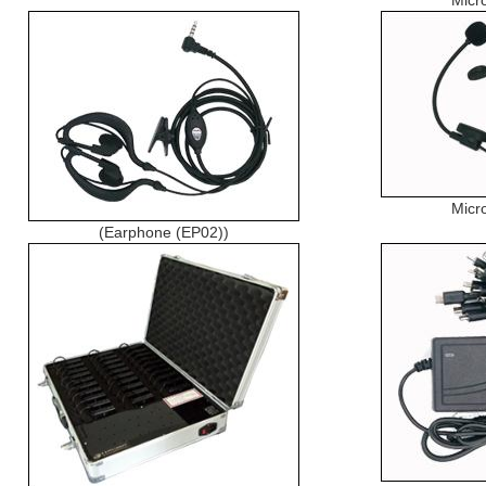
Micr
Micr
(Earphone (EP02))