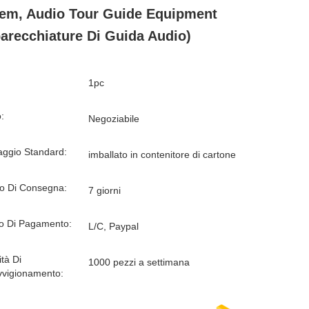
em, Audio Tour Guide Equipment
arecchiature Di Guida Audio)
1pc
:
Negoziabile
aggio Standard:
imballato in contenitore di cartone
o Di Consegna:
7 giorni
o Di Pagamento:
L/C, Paypal
tà Di
1000 pezzi a settimana
vvigionamento: