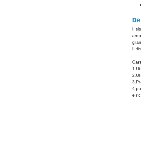
De
Il s
ampl
gram
Il d
Cara
1.Ut
2.Ut
3.Pr
4.pu
e ri