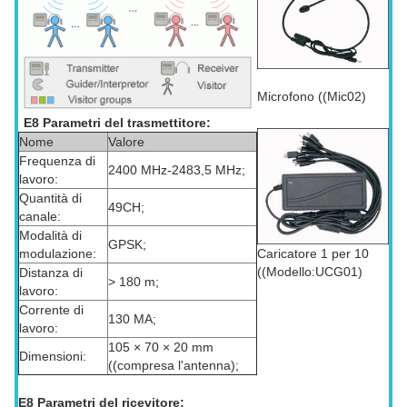
Microfono ((Mic02)
E8 Parametri del trasmettitore:
Nome
Valore
Frequenza di
2400 MHz-2483,5 MHz;
lavoro:
Quantità di
49CH;
canale:
Modalità di
GPSK;
Caricatore 1 per 10
modulazione:
((Modello:UCG01)
Distanza di
> 180 m;
lavoro:
Corrente di
130 MA;
lavoro:
105 × 70 × 20 mm
Dimensioni:
((compresa l'antenna);
E8 Parametri del ricevitore: