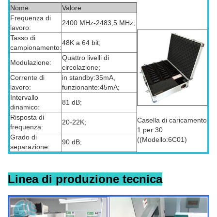
Nome
Valore
Frequenza di
2400 MHz-2483,5 MHz;
lavoro:
Tasso di
48K a 64 bit;
campionamento:
Quattro livelli di
Modulazione:
circolazione;
Corrente di
in standby:35mA,
lavoro:
funzionante:45mA;
Intervallo
81 dB;
dinamico:
Risposta di
Casella di caricamento
20-22K;
frequenza:
1 per 30
Grado di
((Modello:6C01)
90 dB;
separazione:
Linea di produzione tecnica