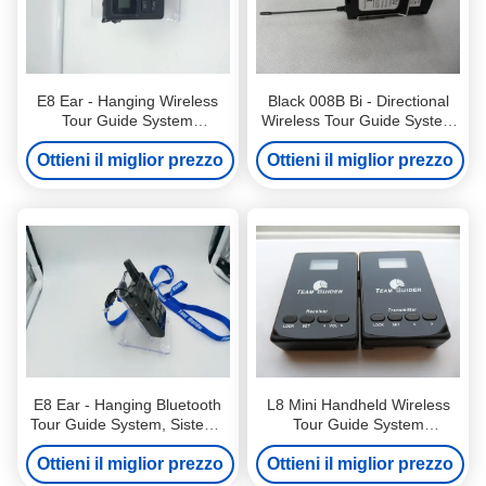
E8 Ear - Hanging Wireless
Black 008B Bi - Directional
Tour Guide System
Wireless Tour Guide System
Transmitter & Receiver per la
per l'interpretazione
Ottieni il miglior prezzo
reception turistica
Ottieni il miglior prezzo
simultanea
E8 Ear - Hanging Bluetooth
L8 Mini Handheld Wireless
Tour Guide System, Sistema
Tour Guide System
di guida audio senza fili
Trasmettitore e ricevitore per
Ottieni il miglior prezzo
Ottieni il miglior prezzo
l'esposizione