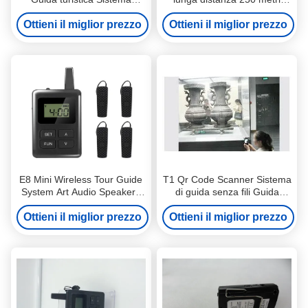
altoparlante, Guida turistica
distanza di lavoro
Ottieni il miglior prezzo
Sistema audio wireless
conveniente da trasportare
Ottieni il miglior prezzo
E8 Mini Wireless Tour Guide
T1 Qr Code Scanner Sistema
System Art Audio Speakers
di guida senza fili Guida
Attrezzature di guida turistica
audio per turisti
Ottieni il miglior prezzo
Ottieni il miglior prezzo