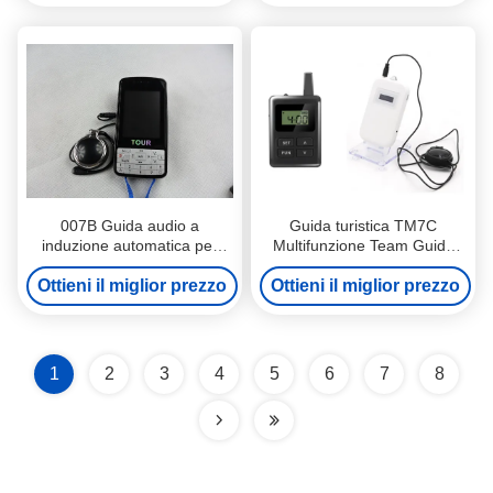
007B Guida audio a
Guida turistica TM7C
induzione automatica per
Multifunzione Team Guida
musei, guida turistica
turistica wireless Sistema di
Ottieni il miglior prezzo
Sistema audio wireless
cuffie Sistema di batteria al
Ottieni il miglior prezzo
litio
1
2
3
4
5
6
7
8